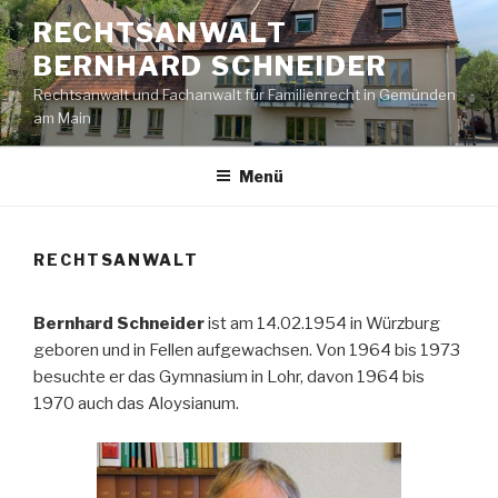
Zum
RECHTSANWALT
Inhalt
BERNHARD SCHNEIDER
springen
Rechtsanwalt und Fachanwalt für Familienrecht in Gemünden
am Main
Menü
RECHTSANWALT
Bernhard Schneider
ist am 14.02.1954 in Würzburg
geboren und in Fellen aufgewachsen. Von 1964 bis 1973
besuchte er das Gymnasium in Lohr, davon 1964 bis
1970 auch das Aloysianum.