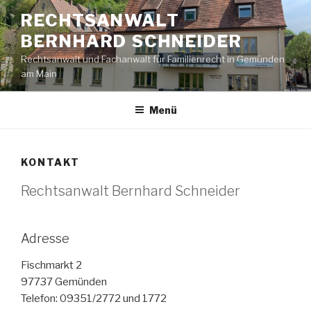
Zum
RECHTSANWALT
Inhalt
BERNHARD SCHNEIDER
springen
Rechtsanwalt und Fachanwalt für Familienrecht in Gemünden
am Main
Menü
KONTAKT
Rechtsanwalt Bernhard Schneider
Adresse
Fischmarkt 2
97737 Gemünden
Telefon: 09351/2772 und 1772